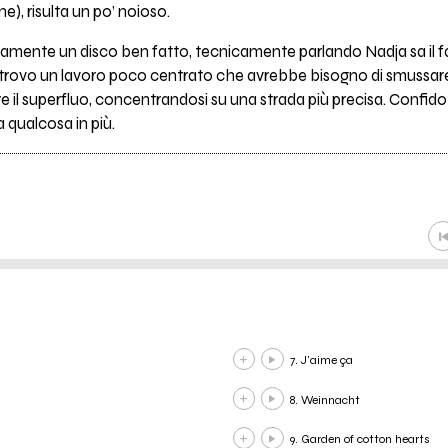
), risulta un po’ noioso.
amente un disco ben fatto, tecnicamente parlando Nadja sa il fa
trovo un lavoro poco centrato che avrebbe bisogno di smussa
e il superfluo, concentrandosi su una strada più precisa. Confido n
 qualcosa in più.
7. J'aime ça
8. Weinnacht
9. Garden of cotton hearts