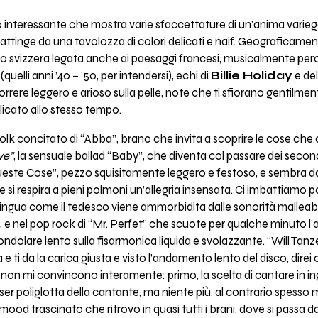
o interessante che mostra varie sfaccettature di un’anima vari
ttinge da una tavolozza di colori delicati e naif. Geograficame
alo svizzera legata anche ai paesaggi francesi, musicalmente per
uelli anni ’40 – ’50, per intendersi), echi di
Billie Holiday
e del
rrere leggero e arioso sulla pelle, note che ti sfiorano gentilme
licato allo stesso tempo.
 folk concitato di “Abba”, brano che invita a scoprire le cose che
ve”
, la sensuale ballad “Baby”, che diventa col passare dei second
este Cose”, pezzo squisitamente leggero e festoso, e sembra da
 e si respira a pieni polmoni un’allegria insensata. Ci imbattiamo p
 lingua come il tedesco viene ammorbidita dalle sonorità malleab
sole, e nel pop rock di “Mr. Perfet” che scuote per qualche minuto 
ndolare lento sulla fisarmonica liquida e svolazzante. “Will Tanz
ia e ti da la carica giusta e visto l’andamento lento del disco, direi 
on mi convincono interamente: primo, la scelta di cantare in ingl
ser poliglotta della cantante, ma niente più, al contrario spesso
d trascinato che ritrovo in quasi tutti i brani, dove si passa dal 