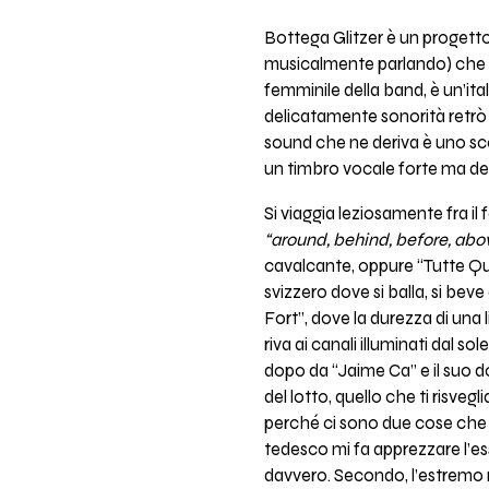
Bottega Glitzer è un progett
musicalmente parlando) che a
femminile della band, è un’it
delicatamente sonorità retrò (q
sound che ne deriva è uno sco
un timbro vocale forte ma de
Si viaggia leziosamente fra il
“around, behind, before, abo
cavalcante, oppure “Tutte Qu
svizzero dove si balla, si beve
Fort”, dove la durezza di una
riva ai canali illuminati dal 
dopo da “Jaime Ca” e il suo do
del lotto, quello che ti risvegl
perché ci sono due cose che n
tedesco mi fa apprezzare l’es
davvero. Secondo, l’estremo moo