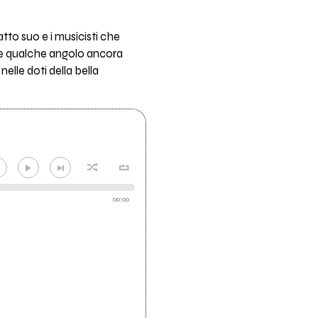
tto suo e i musicisti che
re qualche angolo ancora
elle doti della bella
00:00