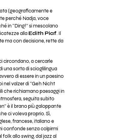
egata (geograficamente e
nte perché Nadja, voce
ché in “Ding!” si mescolano
icatezze alla
Edith Piaf
. Il
nte ma con decisione, rette da
 ci circondano, a cercarle
i una sorta di scioglilingua
vvero di essere in un paesino
oi nel valzer di “Geh Nicht
ili che richiamano paesaggi in
l’atmosfera, seguita subito
en” è il brano più galoppante
che ci voleva proprio. Sì,
ese, francese, italiano e
 mi confonde senza colpirmi
folk allo swing, dal jazz al