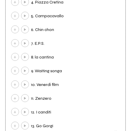
4. Piazza Cretina
5. Campacavallo
6. Chin chon
7. E.P.S.
8. la cantina
9. Waiting songa
10. Venerdì film
11. Zenzero
12. I canditi
13. Go Gorgi