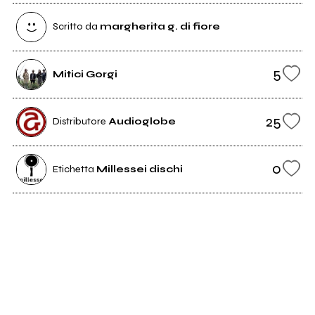
Scritto da
margherita g. di fiore
5
Mitici Gorgi
25
Distributore
Audioglobe
0
Etichetta
Millessei dischi