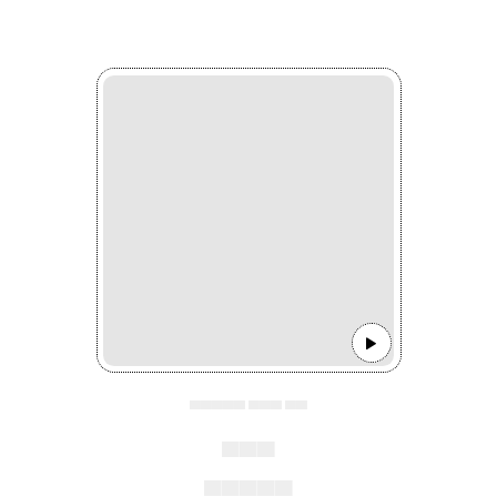
▄▄▄▄▄ ▄▄▄ ▄▄
▄▄▄
▄▄▄▄▄