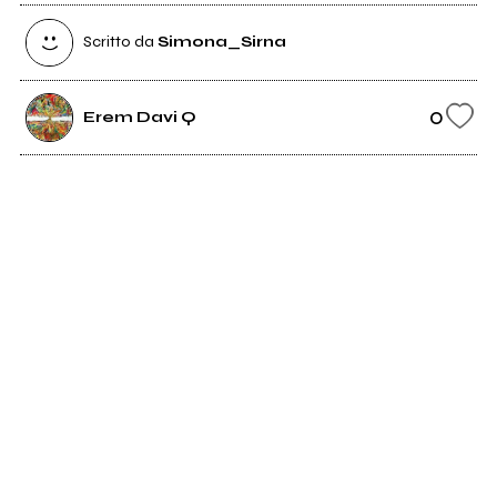
Scritto da
Simona_Sirna
0
Erem Davi Q