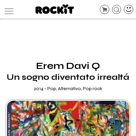
MAGAZINE
DATABASE
ARTICOLI
CONCERTI
ARTISTI
SHOP
Erem Davi Q
RADIO
Un sogno diventato irrealtá
2014 - Pop, Alternativo, Pop rock