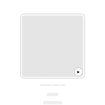
▄▄▄▄▄ ▄▄▄ ▄▄
▄▄▄
▄▄▄▄▄