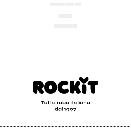
▄▄▄▄▄ ▄▄▄ ▄▄
▄▄▄
▄▄▄▄▄
Tutta roba italiana
dal 1997