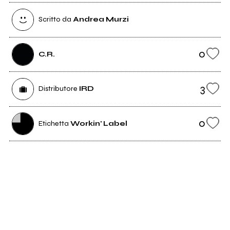
Scritto da
Andrea Murzi
0
C.R.
3
Distributore
IRD
0
Etichetta
Workin' Label