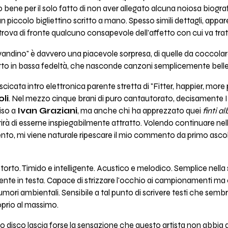
 bene per il solo fatto di non aver allegato alcuna noiosa biografi
 piccolo bigliettino scritto a mano. Spesso simili dettagli, appar
trova di fronte qualcuno consapevole dell'affetto con cui va tratt
andino" è davvero una piacevole sorpresa, di quelle da coccolar
to in bassa fedeltà, che nasconde canzoni semplicemente belle
cicata intro elettronica parente stretta di "Fitter, happier, more
li
. Nel mezzo cinque brani di puro cantautorato, decisamente Ita
iso a
Ivan Graziani
, ma anche chi ha apprezzato quei
finti al
irà di esserne inspiegabilmente attratto. Volendo continuare nel
mento, mi viene naturale ripescare il mio commento da primo ascol
torto. Timido e intelligente. Acustico e melodico. Semplice nella
nte in testa. Capace di strizzare l'occhio ai campionamenti ma 
 rumori ambientali. Sensibile a tal punto di scrivere testi che se
oprio al massimo.
o disco lascia forse la sensazione che questo artista non abbia