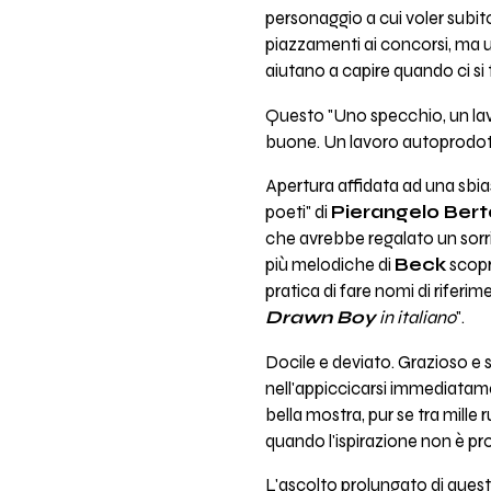
personaggio a cui voler subito
piazzamenti ai concorsi, ma un
aiutano a capire quando ci si 
Questo "Uno specchio, un lav
buone. Un lavoro autoprodot
Apertura affidata ad una sbias
poeti" di
Pierangelo Berto
che avrebbe regalato un sorr
più melodiche di
Beck
scopr
pratica di fare nomi di riferi
Drawn Boy
in italiano
".
Docile e deviato. Grazioso e s
nell'appiccicarsi immediatame
bella mostra, pur se tra mille
quando l'ispirazione non è pr
L'ascolto prolungato di quest