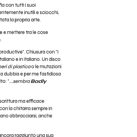
a con tutti i suoi
entemente inutili e sciocchi,
ata la propria arte.
e e mettere tra le cose
.
 productive". Chiusura con "I
liano e in italiano. Un disco
beri di plastica
o le mutazioni
la dubbia e per me fastidiosa
to: "
...sembra
Badly
 scrittura ma efficace
con la chitarra sempre in
mbrano abbracciarsi, anche
 ancora raggiunto una sua