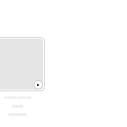
▄▄▄▄▄ ▄▄▄ ▄▄
▄▄▄
▄▄▄▄▄