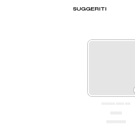
SUGGERITI
▄▄▄▄▄ ▄▄▄ ▄▄
▄▄▄
▄▄▄▄▄