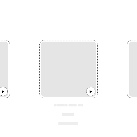
▄▄▄▄▄ ▄▄▄ ▄▄
▄▄▄
▄▄▄▄▄