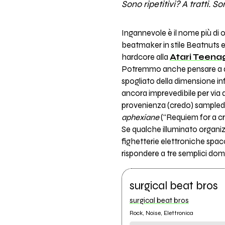
Sono ripetitivi? A tratti. 
Ingannevole è il nome più di 
beatmaker in stile Beatnuts e
hardcore alla
Atari Teena
Potremmo anche pensare a 
spogliato della dimensione i
ancora imprevedibile per via d
provenienza (credo) sampledel
aphexiane
(“Requiem for a cr
Se qualche illuminato organizza
fighetterie elettroniche spacc
rispondere a tre semplici dom
surgical beat bros
surgical beat bros
Rock, Noise, Elettronica