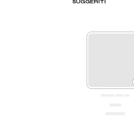
SUGGERITI
Rock, Noise, Elettronic
Grayscaleye
Grayscaleye