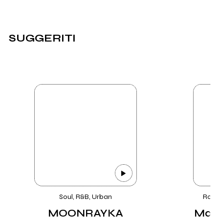
SUGGERITI
Soul, R&B, Urban
Rock,
MOONRAYKA
Matt