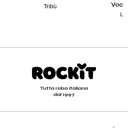
Voce 
Tribù
L'
Tutta roba italiana
dal 1997