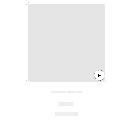
▄▄▄▄▄ ▄▄▄ ▄▄
▄▄▄
▄▄▄▄▄