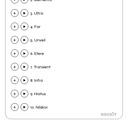
3. Ultra
4. Far
5. Unveil
6. Etere
7. Transient
8. Infra
9. Hiatus
10. Nilskor