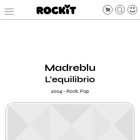
MAGAZINE
DATABASE
ARTICOLI
CONCERTI
ARTISTI
SHOP
Madreblu
RADIO
L’equilibrio
2004 - Rock, Pop