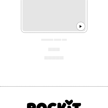
▄▄▄▄▄ ▄▄▄ ▄▄
▄▄▄
▄▄▄▄▄