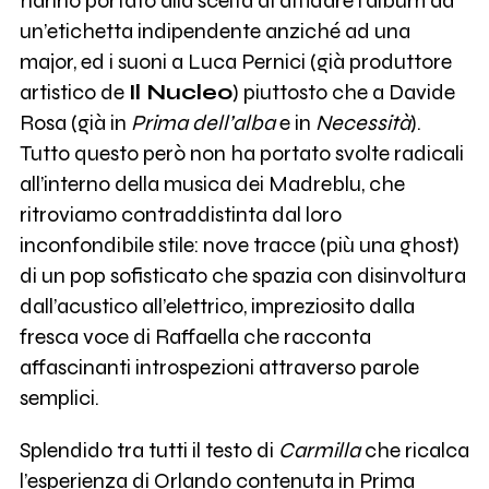
hanno portato alla scelta di affidare l’album ad
un’etichetta indipendente anziché ad una
major, ed i suoni a Luca Pernici (già produttore
artistico de
Il Nucleo
) piuttosto che a Davide
Rosa (già in
Prima dell’alba
e in
Necessità
).
Tutto questo però non ha portato svolte radicali
all’interno della musica dei Madreblu, che
ritroviamo contraddistinta dal loro
inconfondibile stile: nove tracce (più una ghost)
di un pop sofisticato che spazia con disinvoltura
dall’acustico all’elettrico, impreziosito dalla
fresca voce di Raffaella che racconta
affascinanti introspezioni attraverso parole
semplici.
Splendido tra tutti il testo di
Carmilla
che ricalca
l’esperienza di Orlando contenuta in Prima