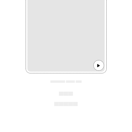
▄▄▄▄▄ ▄▄▄ ▄▄
▄▄▄
▄▄▄▄▄