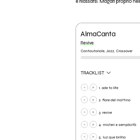
e rilassarsi. Magari proprio ne
AlmaCanta
Revive
Cantautoriale, Jazz, Crossover
TRACKLIST
1. ode to life
2. fiore del mattino
3. revive
4. misteri e semplicità
5. luz que brilha