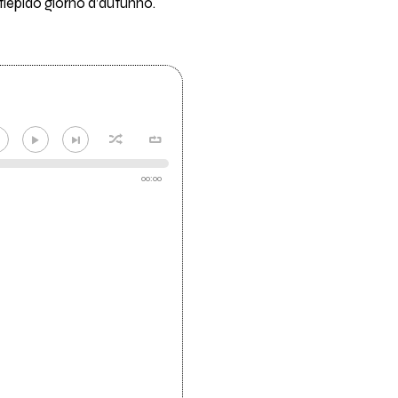
un tiepido giorno d’autunno.
00:00