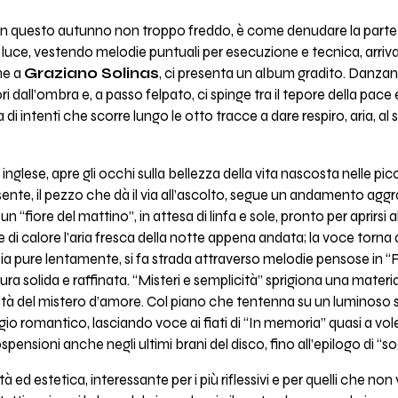
in questo autunno non troppo freddo, è come denudare la parte d
luce, vestendo melodie puntuali per esecuzione e tecnica, arriva 
me a
Graziano Solinas
, ci presenta un album gradito. Danzand
ori dall’ombra e, a passo felpato, ci spinge tra il tepore della pace 
i intenti che scorre lungo le otto tracce a dare respiro, aria, a
 inglese, apre gli occhi sulla bellezza della vita nascosta nelle pi
ente, il pezzo che dà il via all’ascolto, segue un andamento aggra
 “fiore del mattino”, in attesa di linfa e sole, pronto per aprirsi
e di calore l’aria fresca della notte appena andata; la voce torna 
 sia pure lentamente, si fa strada attraverso melodie pensose in “R
ra solida e raffinata. “Misteri e semplicità” sprigiona una materia
dità del mistero d’amore. Col piano che tentenna su un luminoso
teggio romantico, lasciando voce ai fiati di “In memoria” quasi a vole
nsioni anche negli ultimi brani del disco, fino all’epilogo di “sog
 ed estetica, interessante per i più riflessivi e per quelli che no