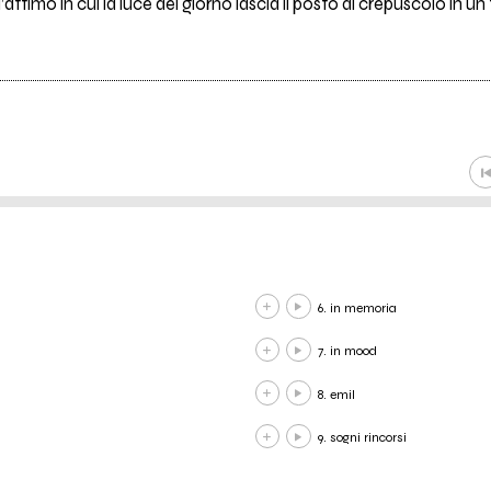
ll’attimo in cui la luce del giorno lascia il posto al crepuscolo in 
6. in memoria
7. in mood
8. emil
9. sogni rincorsi