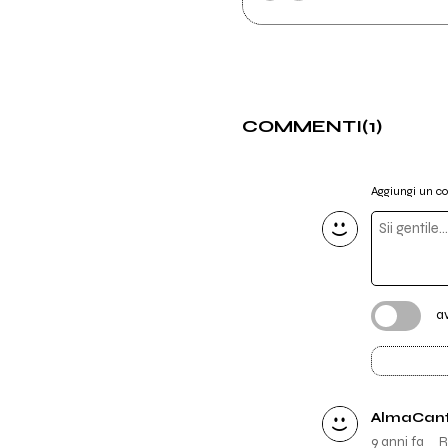
COMMENTI
(1)
Aggiungi un 
a
AlmaCan
9 anni fa
R