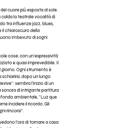
el cuore più esposta al sole.
calda la teatrale vocalità di
o tra influenze jazz, blues,
e il chiaroscuro della
l suono imbevuto di sogni
ccole cose; con un’espressività
ziato e quasi imprevedibile. Il
 al giorno. Ogni strumento è
a schiarirsi, dopo un lungo
evive”: sembra l’inizio di un
 sonora di intrigante partitura
 sfondo ambientale, “Luz que
rne incidere il ricordo. Gli
ni rincorsi”.
n vedono l’ora di tornare a casa