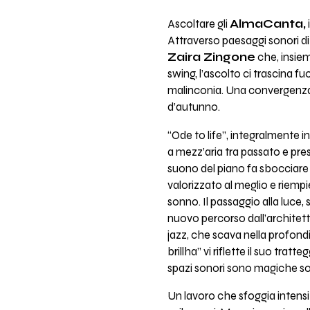
Ascoltare gli
AlmaCanta,
Attraverso paesaggi sonori di 
Zaira Zingone
che, insie
swing, l’ascolto ci trascina fu
malinconia. Una convergenza d
d’autunno.
“Ode to life”, integralmente in
a mezz’aria tra passato e pres
suono del piano fa sbocciare un
valorizzato al meglio e riempi
sonno. Il passaggio alla luce,
nuovo percorso dall’architettu
jazz, che scava nella profon
brillha” vi riflette il suo trat
spazi sonori sono magiche sospe
Un lavoro che sfoggia intensità