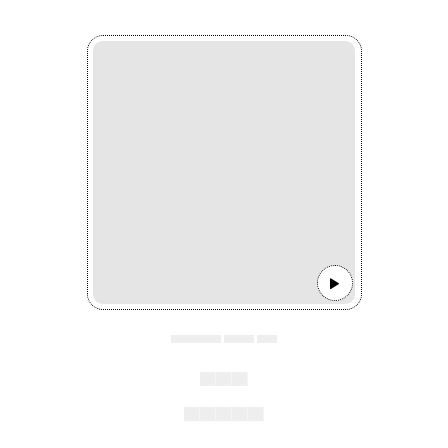
▄▄▄▄▄ ▄▄▄ ▄▄
▄▄▄
▄▄▄▄▄