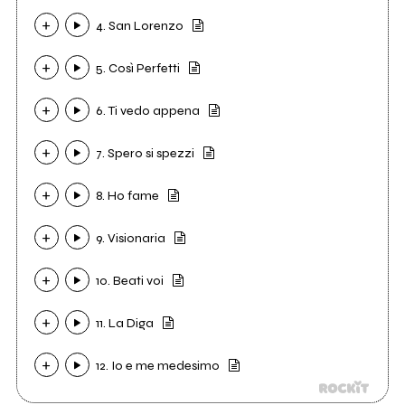
4. San Lorenzo
5. Così Perfetti
6. Ti vedo appena
7. Spero si spezzi
8. Ho fame
9. Visionaria
10. Beati voi
11. La Diga
12. Io e me medesimo