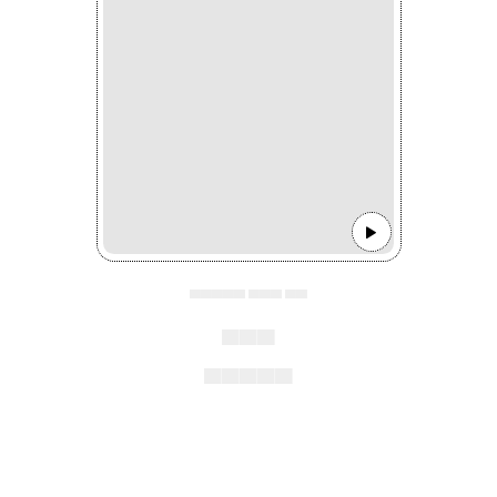
▄▄▄▄▄ ▄▄▄ ▄▄
▄▄▄
▄▄▄▄▄