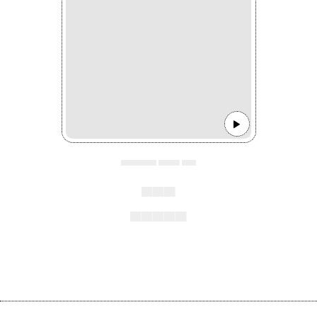
▄▄▄▄▄ ▄▄▄ ▄▄
▄▄▄
▄▄▄▄▄