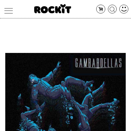
MAGAZINE
DATABASE
ARTICOLI
CONCERTI
ARTISTI
SHOP
RADIO