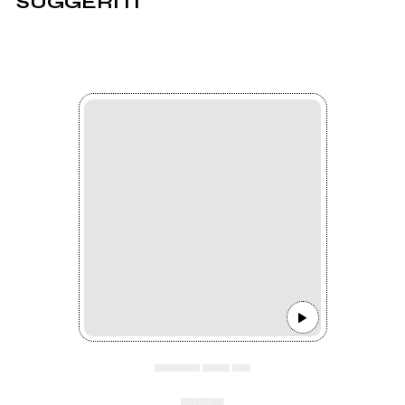
SUGGERITI
▄▄▄▄▄ ▄▄▄ ▄▄
▄▄▄