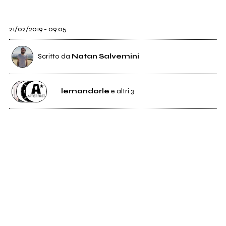
21/02/2019 - 09:05
Scritto da
Natan Salvemini
lemandorle
e altri 3
7
lemandorle
1
Distributore
Sony BMG
6
Etichetta
INRI
60
Distributore
Artist First