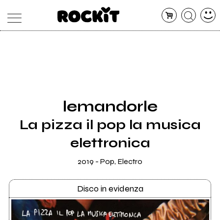
MAGAZINE
DATABASE
ARTICOLI
CONCERTI
ARTISTI
SHOP
lemandorle
RADIO
La pizza il pop la musica
elettronica
2019 - Pop, Electro
Disco in evidenza