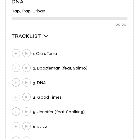
DNA
Rap, Trap, Urban
00:00
TRACKLIST
1. Giù x Terra
2. Boogieman (feat. Salmo)
3. DNA
4. Good Times
5. Jennifer (feat. Soolking)
6. 22:22