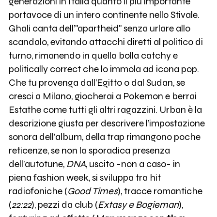
generazioni in Italia quanto il più importante
portavoce di un intero continente nello Stivale.
Ghali canta dell’"apartheid" senza urlare allo
scandalo, evitando attacchi diretti al politico di
turno, rimanendo in quella bolla catchy e
politically correct che lo immola ad icona pop.
Che tu provenga dall’Egitto o dal Sudan, se
cresci a Milano, giocherai a Pokemon e berrai
Estathe come tutti gli altri ragazzini. Urban è la
descrizione giusta per descrivere l’impostazione
sonora dell’album, della trap rimangono poche
reticenze, se non la sporadica presenza
dell’autotune,
DNA
, uscito -non a caso- in
piena fashion week, si sviluppa tra hit
radiofoniche (
Good Times
), tracce romantiche
(
22:22
), pezzi da club (
Extasy e Bogieman
),