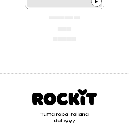
▄▄▄▄▄ ▄▄▄ ▄▄
▄▄▄
▄▄▄▄▄
Tutta roba italiana
dal 1997