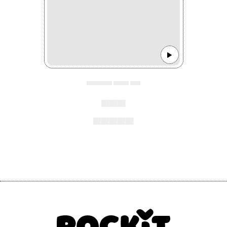
▄▄▄▄▄ ▄▄▄ ▄▄
▄▄▄
▄▄▄▄▄