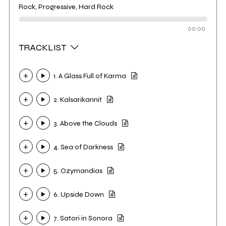
Rock, Progressive, Hard Rock
00:00
TRACKLIST
1. A Glass Full of Karma
2. Kalsarikannit
3. Above the Clouds
4. Sea of Darkness
5. Ozymandias
6. Upside Down
7. Satori in Sonora