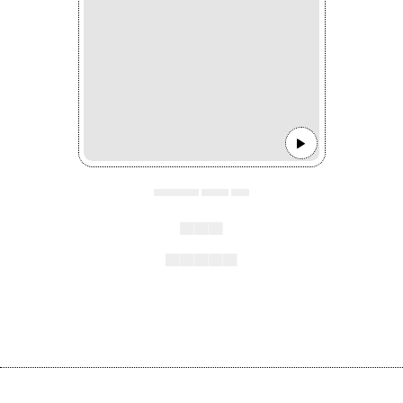
▄▄▄▄▄ ▄▄▄ ▄▄
▄▄▄
▄▄▄▄▄