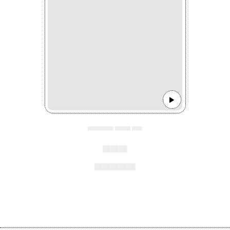
▄▄▄▄▄ ▄▄▄ ▄▄
▄▄▄
▄▄▄▄▄