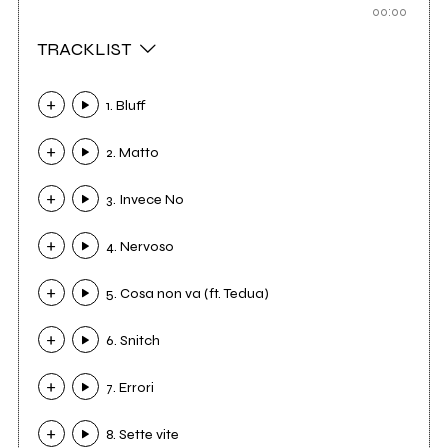
00:00
TRACKLIST
1. Bluff
2. Matto
3. Invece No
4. Nervoso
5. Cosa non va (ft. Tedua)
6. Snitch
7. Errori
8. Sette vite