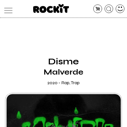
MAGAZINE
DATABASE
ARTICOLI
CONCERTI
ARTISTI
SHOP
Disme
RADIO
Malverde
2020 - Rap, Trap