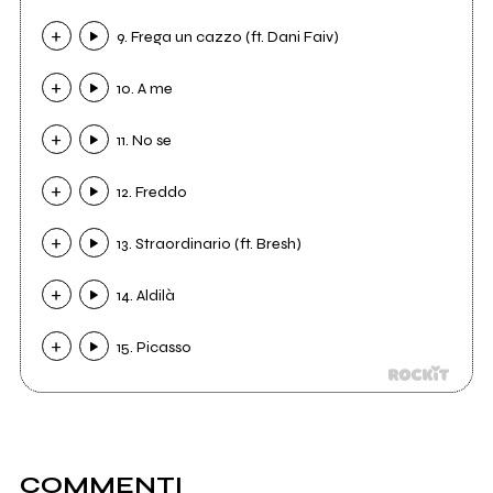
9. Frega un cazzo (ft. Dani Faiv)
10. A me
11. No se
12. Freddo
13. Straordinario (ft. Bresh)
14. Aldilà
15. Picasso
COMMENTI