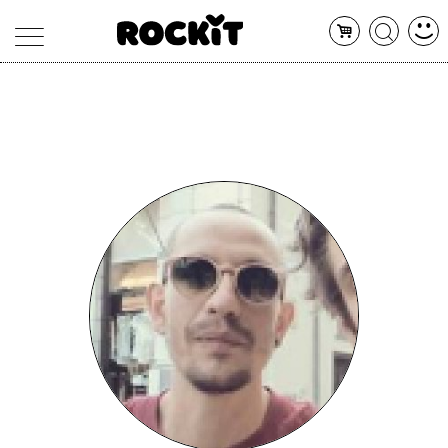
MAGAZINE
DATABASE
ARTICOLI
CONCERTI
ARTISTI
SHOP
RADIO