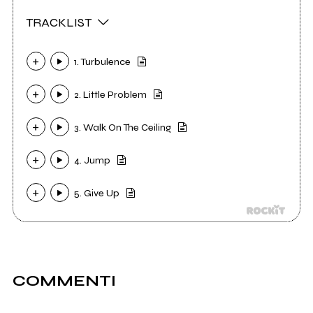
TRACKLIST
1. Turbulence
2. Little Problem
3. Walk On The Ceiling
4. Jump
5. Give Up
COMMENTI