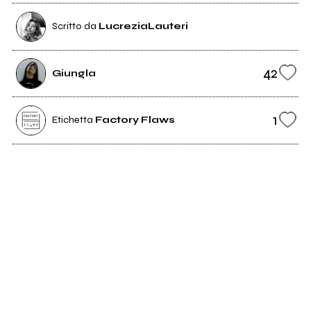
Scritto da
LucreziaLauteri
42
Giungla
1
Etichetta
Factory Flaws