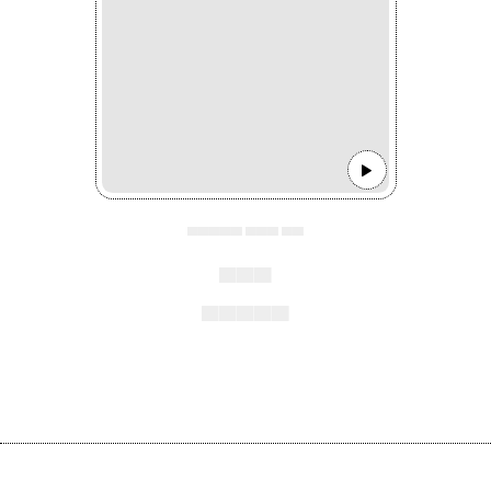
▄▄▄▄▄ ▄▄▄ ▄▄
▄▄▄
▄▄▄▄▄