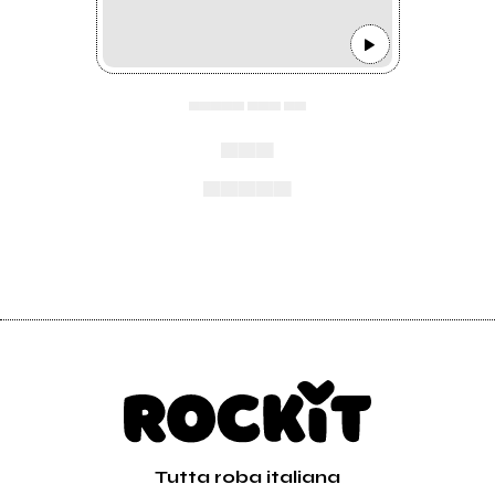
▄▄▄▄▄ ▄▄▄ ▄▄
▄▄▄
▄▄▄▄▄
Tutta roba italiana