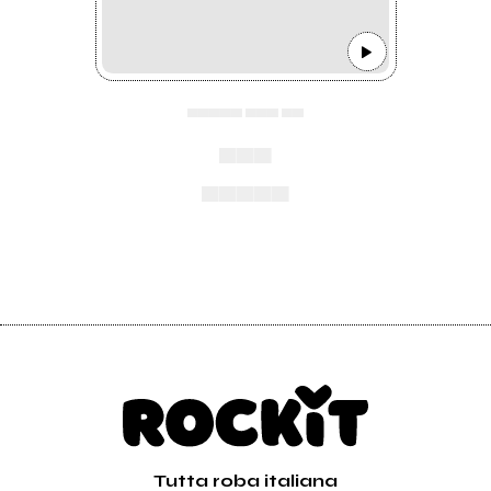
▄▄▄▄▄ ▄▄▄ ▄▄
▄▄▄
▄▄▄▄▄
Tutta roba italiana