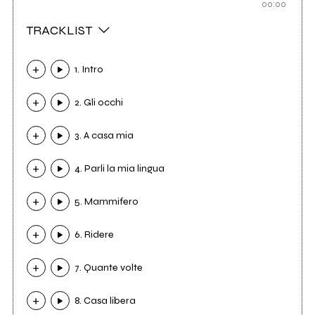
00:00
TRACKLIST
1. Intro
2. Gli occhi
3. A casa mia
4. Parli la mia lingua
5. Mammifero
6. Ridere
7. Quante volte
8. Casa libera