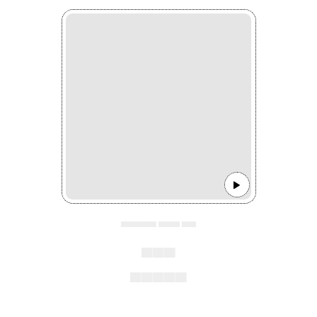
▄▄▄▄▄ ▄▄▄ ▄▄
▄▄▄
▄▄▄▄▄