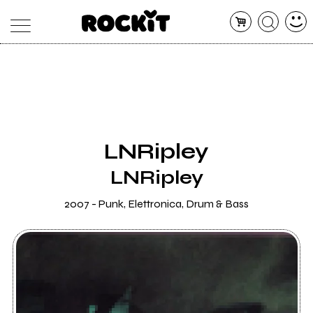
MAGAZINE
DATABASE
ARTICOLI
CONCERTI
ARTISTI
SHOP
LNRipley
RADIO
LNRipley
2007 - Punk, Elettronica, Drum & Bass