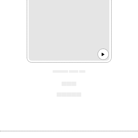
▄▄▄▄▄ ▄▄▄ ▄▄
▄▄▄
▄▄▄▄▄