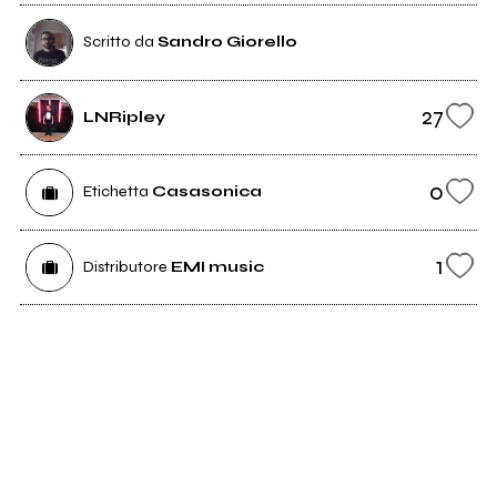
Scritto da
Sandro Giorello
27
LNRipley
0
Etichetta
Casasonica
1
Distributore
EMI music