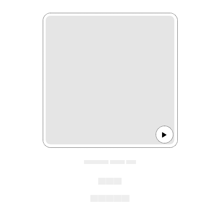
▄▄▄▄▄ ▄▄▄ ▄▄
▄▄▄
▄▄▄▄▄