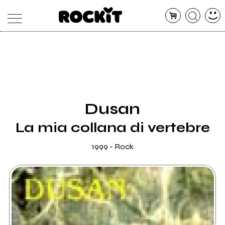
MAGAZINE
DATABASE
ARTICOLI
CONCERTI
ARTISTI
SHOP
Dusan
RADIO
La mia collana di vertebre
1999 - Rock