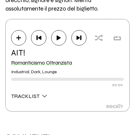
orecchio, signore e signori. Merita
assolutamente il prezzo del biglietto.
AIT!
Romanticismo Oltranzista
Industrial, Dark, Lounge
00:00
TRACKLIST
1. Uno Spettacolo Adulto
2. Io Ballo Da Solo