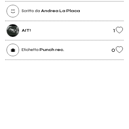
Scritto da
Andrea La Placa
1
AIT!
0
Etichetta
Punch rec.