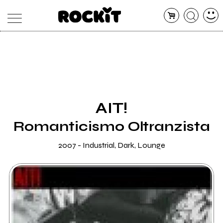
MAGAZINE
DATABASE
ARTICOLI
CONCERTI
ARTISTI
SHOP
AIT!
RADIO
Romanticismo Oltranzista
2007 - Industrial, Dark, Lounge