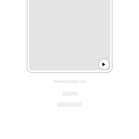
▄▄▄▄▄ ▄▄▄ ▄▄
▄▄▄
▄▄▄▄▄