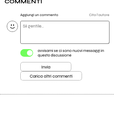
COMMENTI
3. Tempo Morto
Aggiungi un commento
Cita l'autore
4. La Libera E Democratica Società Moderna
5. Le Tue Labbra Grigio-Blu
6. Dio
avvisami se ci sono nuovi messaggi in
7. Una Fantasia Strumentale
questa discussione
8. Il Mondo È Morto (Trent'Anni Fà)
Invia
Carica altri commenti
9. Una Dedica
10. Donna