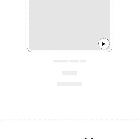
▄▄▄▄▄ ▄▄▄ ▄▄
▄▄▄
▄▄▄▄▄