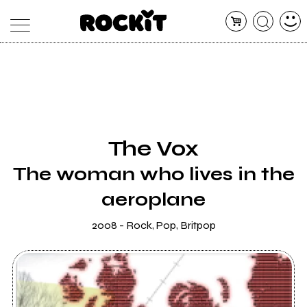
MAGAZINE
DATABASE
ARTICOLI
CONCERTI
ARTISTI
SHOP
The Vox
RADIO
The woman who lives in the
aeroplane
2008 - Rock, Pop, Britpop