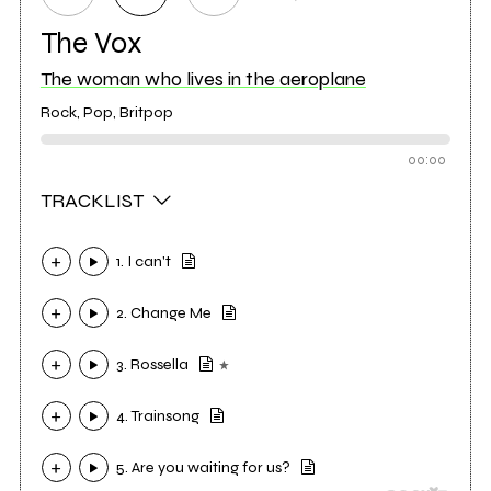
The Vox
The woman who lives in the aeroplane
Rock, Pop, Britpop
00:00
TRACKLIST
1. I can't
2. Change Me
3. Rossella
4. Trainsong
5. Are you waiting for us?