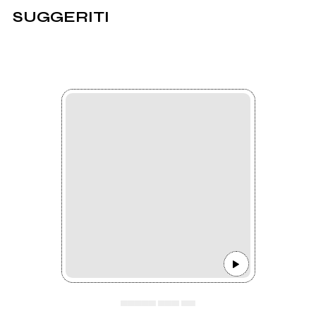
SUGGERITI
▄▄▄▄▄ ▄▄▄ ▄▄