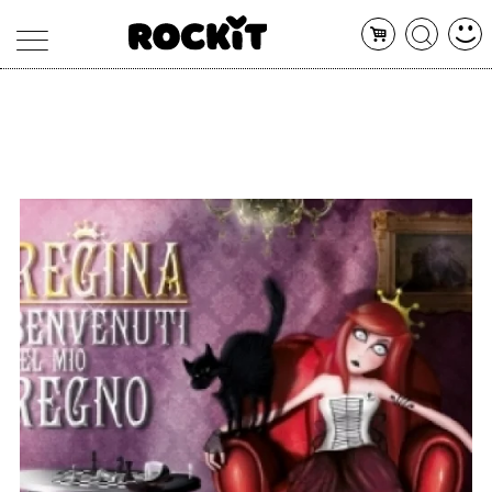
MAGAZINE
DATABASE
ARTICOLI
CONCERTI
ARTISTI
SHOP
RADIO