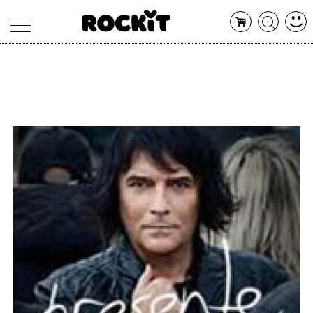
MAGAZINE
DATABASE
ARTICOLI
CONCERTI
ARTISTI
SHOP
RADIO