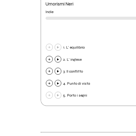
Umorismi Neri
Indie
1. L' equilibrio
2. L' inglese
3. Il conflitto
4. Punto di vista
5. Porto i segni