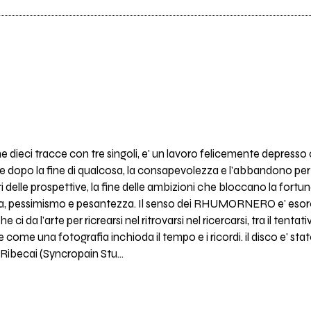
ieci tracce con tre singoli, e' un lavoro felicemente depresso che
 e dopo la fine di qualcosa, la consapevolezza e l'abbandono per po
deri delle prospettive, la fine delle ambizioni che bloccano la fortuna
 pessimismo e pesantezza. Il senso dei RHUMORNERO e' esorcizza
che ci da l'arte per ricrearsi nel ritrovarsi nel ricercarsi, tra il tent
che come una fotografia inchioda il tempo e i ricordi. il disco e' s
ibecai (Syncropain Stu…