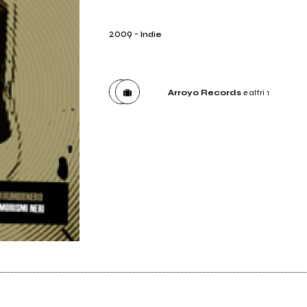
2009
-
Indie
Arroyo Records
e altri 1
Etichetta
Arroyo Records
Distributore
Venus Dischi