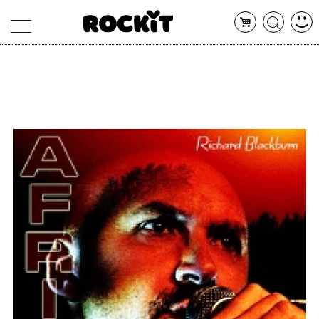
MAGAZINE
DATABASE
ARTICOLI
CONCERTI
ARTISTI
SHOP
RADIO