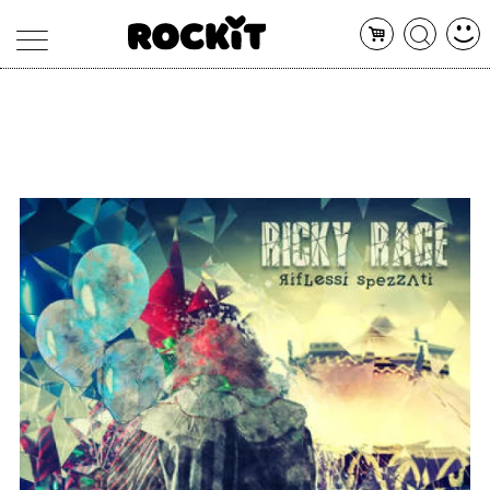
MAGAZINE
DATABASE
ARTICOLI
CONCERTI
ARTISTI
SHOP
RADIO