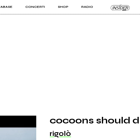
TABASE
CONCERTI
SHOP
RADIO
KIT PRO
ISTI
VIZI
cocoons should d
rigolò