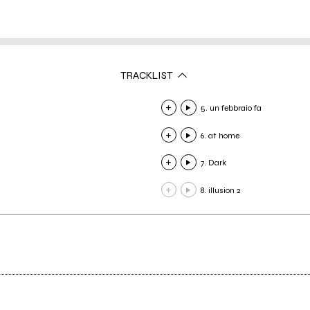
TRACKLIST
5. un febbraio fa
6. at home
7. Dark
8. illusion 2