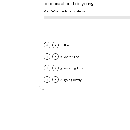
cocoons should die young
Rock'n'roll, Folk, Post-Rock
1. illusion 1
2. waiting for
3. wasting time
4. going away