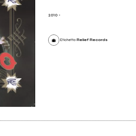
2010
-
Etichetta
Relief Records