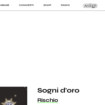
TABASE
CONCERTI
SHOP
RADIO
KIT PRO
ISTI
VIZI
Sogni d'oro
Rischio