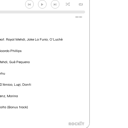
00:00
eat. Royal Mehdi, Jake La Furia, O'Luchè
cardo Phillips
l Mehdi, Guè Pequeno
drhu
 D'Amico, Lugi, Danti
ienz, Marina
svolta (Bonus track)