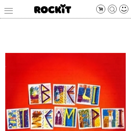
MAGAZINE
DATABASE
ARTICOLI
CONCERTI
ARTISTI
SHOP
RADIO