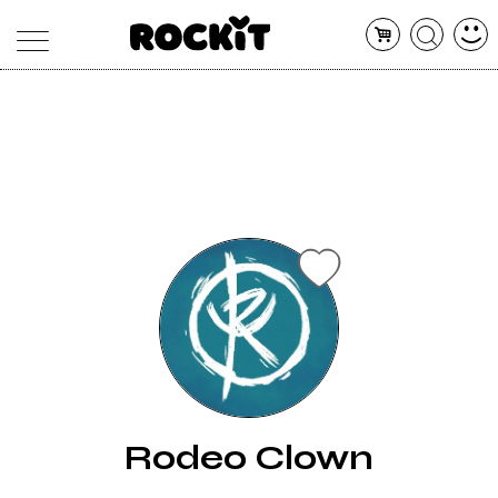
MAGAZINE
DATABASE
ARTICOLI
CONCERTI
ARTISTI
SHOP
RADIO
Rodeo Clown