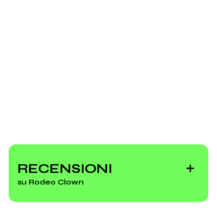
Twitter
"She's the one" with ukulele
Lastfm.it
2014
2012
California Is Over but
Punk Uke 'N' Roll
Platamona Never Ends
Youtube
Myspace.com
Vai alla discografia
Soundcloud.com
Rodeo Clown
RECENSIONI
Scrivi all'utente che amministra la pagina.
su Rodeo Clown
Vedi tutti