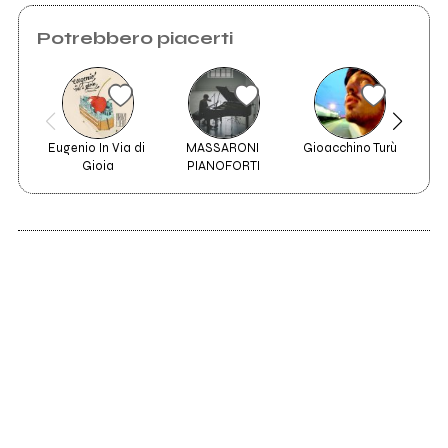
Invia messaggio
Potrebbero piacerti
Eugenio In Via di 
MASSARONI 
Gioacchino Turù
Gioia
PIANOFORTI
2020
Let's Talk About
Penguins