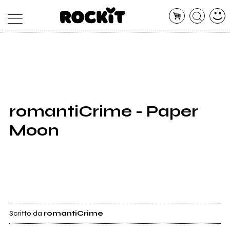
MAGAZINE
DATABASE
ARTICOLI
CONCERTI
ARTISTI
SHOP
romantiCrime - Paper
RADIO
Moon
Scritto da
romantiCrime