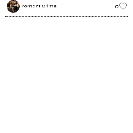
0
romantiCrime