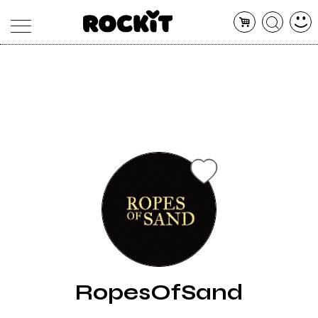
MAGAZINE
DATABASE
ARTICOLI
CONCERTI
ARTISTI
SHOP
RADIO
RopesOfSand