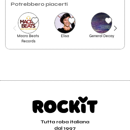
Potrebbero piacerti
Macro Beats 
Elisa
General Decay
Ev
Records
Tutta roba italiana
dal 1997