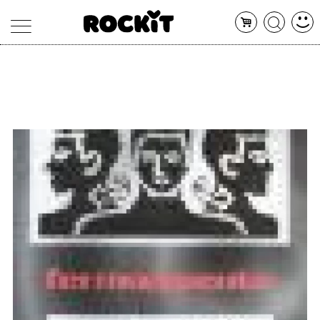
MAGAZINE
DATABASE
ARTICOLI
CONCERTI
ARTISTI
SHOP
RADIO