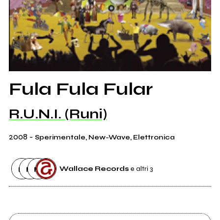
Fula Fula Fular
R.U.N.I. (Runi)
2008
-
Sperimentale, New-Wave, Elettronica
Wallace Records
e altri 3
Etichetta
Wallace Records
4