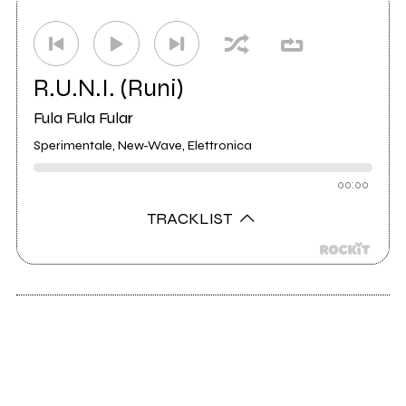
Etichetta
Megaplomb
0
Etichetta
Motorgraffo
0
R.U.N.I. (Runi)
Fula Fula Fular
Distributore
Audioglobe
25
Sperimentale, New-Wave, Elettronica
00:00
TRACKLIST