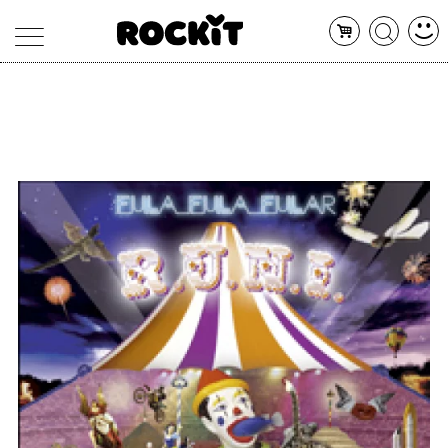
MAGAZINE
DATABASE
ARTICOLI
CONCERTI
ARTISTI
SHOP
RADIO