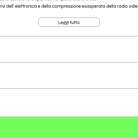
 privi dell' elettronica e della compressione esasperata della radio od
Leggi tutto
Scrivi all'utente che amministra la pagina.