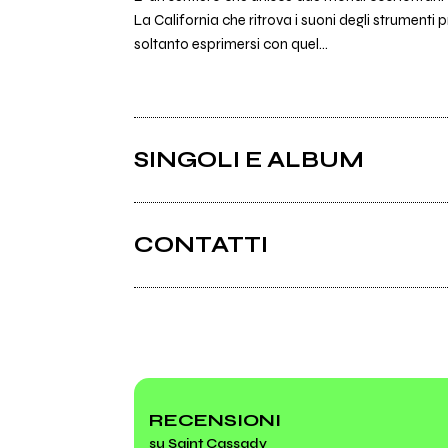
La California che ritrova i suoni degli strumenti
soltanto esprimersi con quel...
SINGOLI E ALBUM
CONTATTI
Saintcassady.com
Facebook
RECENSIONI
su Saint Cassady
2015