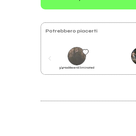
Saint Cassady
Potrebbero piacerti
3/4HadBeenEliminated
2014
Saint Cassady