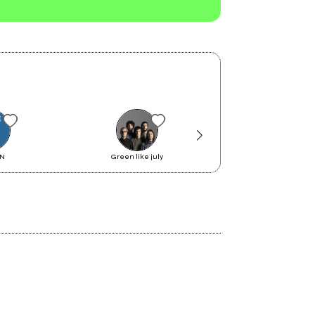
EN
Green like july
Giovanni Succi