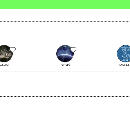
Invia messaggio
ZEUS!
Pertegò
MOPL