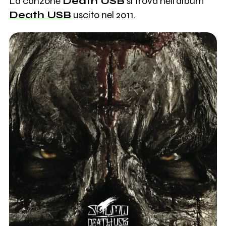
La canzone
Death USB
si trova nell'album
Death USB
uscito nel 2011.