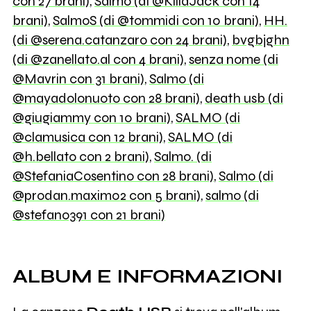
con 27 brani)
,
Salmo (di @KillaJack con 14
brani)
,
SalmoS (di @tommidi con 10 brani)
,
HH.
(di @serena.catanzaro con 24 brani)
,
bvgbjghn
(di @zanellato.al con 4 brani)
,
senza nome (di
@Mavrin con 31 brani)
,
Salmo (di
@mayadolonuoto con 28 brani)
,
death usb (di
@giugiammy con 10 brani)
,
SALMO (di
@clamusica con 12 brani)
,
SALMO (di
@h.bellato con 2 brani)
,
Salmo. (di
@StefaniaCosentino con 28 brani)
,
Salmo (di
@prodan.maxim02 con 5 brani)
,
salmo (di
@stefano391 con 21 brani)
ALBUM E INFORMAZIONI