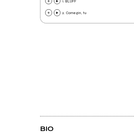
1. BLUFF
2. Come gin, tu
BIO