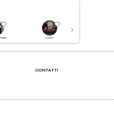
2023
Come gin, tu
Omega
Aucan
Ritmo Tribale
CONTATTI