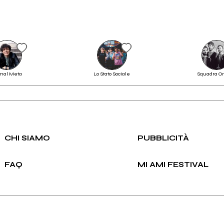
Scrivi all'utente che amministra la pagina.
5
2024
A SAFE
Casinò
mal Meta
Lo Stato Sociale
Squadra 
Invia messaggio
CHI SIAMO
PUBBLICITÀ
FAQ
MI AMI FESTIVAL