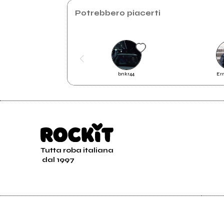
Instagram
Potrebbero piacerti
2025
202
BLUFF
ZON
bnkr44
Er
Tutta roba italiana
dal 1997