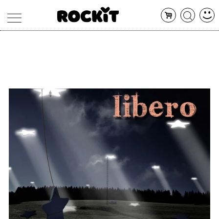
MAGAZINE
DATABASE
ARTICOLI
CONCERTI
ARTISTI
SHOP
RADIO