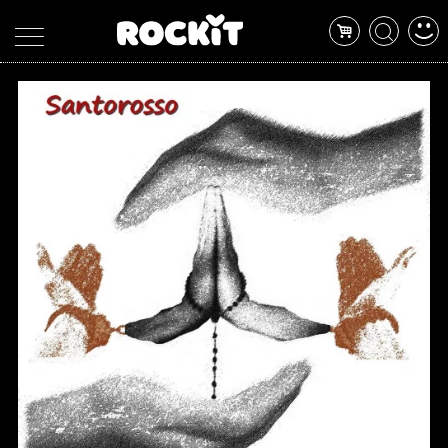
MAGAZINE
DATABASE
ARTICOLI
CONCERTI
ARTISTI
SHOP
RADIO