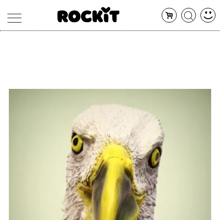
MAGAZINE
DATABASE
ARTICOLI
CONCERTI
ARTISTI
SHOP
RADIO