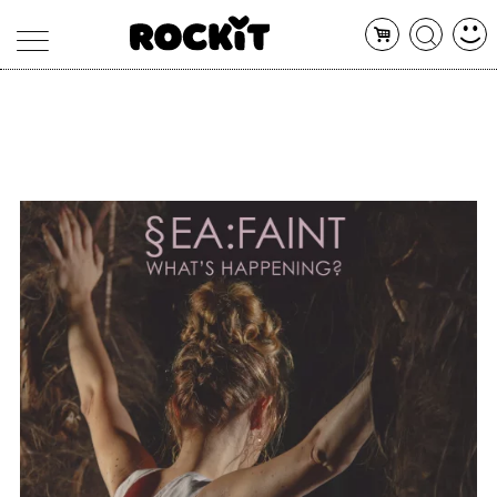
MAGAZINE
DATABASE
ARTICOLI
CONCERTI
ARTISTI
SHOP
RADIO